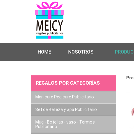
HOME
NOSOTROS
PRODUC
Pro
REGALOS POR CATEGORÍAS
Manicure Pedicure Publicitario
Set de Belleza y Spa Publicitario
Mug - Botellas - vaso - Termos
Publicitario