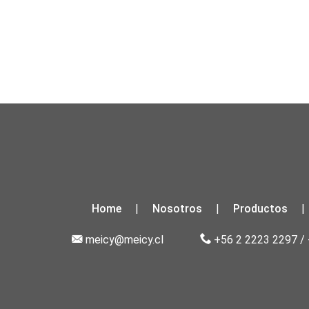
Home
Nosotros
Productos
|
|
|
meicy@meicy.cl
+56 2 2223 2297
/