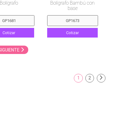
Bolígrafo
Bolígrafo Bambú con
base
Cotizar
Cotizar
SIGUIENTE
1
2