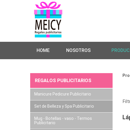
HOME
NOSOTROS
PRODUC
Pro
REGALOS PUBLICITARIOS
Manicure Pedicure Publicitario
Filt
Set de Belleza y Spa Publicitario
Lá
Mug - Botellas - vaso - Termos
Publicitario