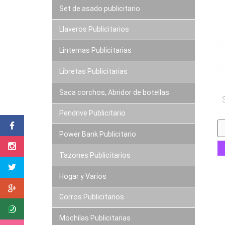
Set de asado publicitario
Llaveros Publicitarios
Linternas Publicitarias
Libretas Publicitarias
Saca corchos, Abridor de botellas
Pendrive Publicitario
Power Bank Publicitario
Tazones Publicitarios
Hogar y Varios
Gorros Publicitarios
Mochilas Publicitarias