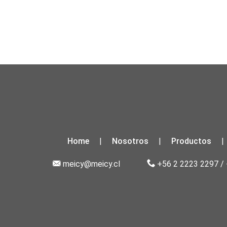
Home
Nosotros
Productos
|
|
|
meicy@meicy.cl
+56 2 2223 2297
/